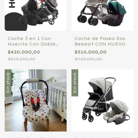
Coche 3 en 1 Con
Coche de Paseo Eos
Huevito Con Doble
Bebesit CON HUEVO
Bandeja Bebesit 1370
$420.000,00
$310.000,00
( GRIS CON NEGRO O
$548.000,00
$403.000,00
NEGRO COMPLETO)
Sin stock
Sin stock