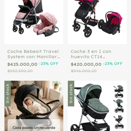
Coche Bebesit Travel
Coche 3 en 1 con
System con Manillar
huevito CT14
Rebatible Rosa
Tinokids
-
23
%
OFF
-
23
%
OFF
$425.000,00
$420.000,00
Fucsia/Negro
$552.500,00
$546.000,00
Sin stock
Sin stock