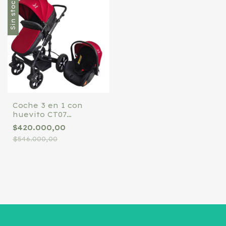
Sin stock
Coche 3 en 1 con
huevito CT07
Tinokids Rojo7Negro
$420.000,00
$546.000,00