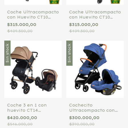
Coche Ultracompacto
Coche Ultracompacto
con Huevito CT10
con Huevito CT10
TinoKids negro caño
TinoKids fucsia
$315.000,00
$315.000,00
blanco
$409.500,00
$409.500,00
Sin stock
Sin stock
Coche 3 en 1 con
Cochecito
huevito CT14
Ultracompacto con
Tinokids Beige
Huevito T-Flex
$420.000,00
$300.000,00
Bebesit Azul Bebesit
$546.000,00
$390.000,00