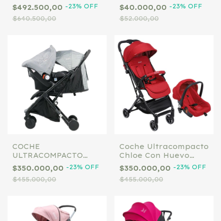
Cochecitos
-
23
%
OFF
-
23
%
OFF
$492.500,00
$40.000,00
$640.500,00
$52.000,00
COCHE
Coche Ultracompacto
ULTRACOMPACTO
Chloe Con Huevo
MYCRO TS TRAVEL
Rojo Felcraf
-
23
%
OFF
-
23
%
OFF
$350.000,00
$350.000,00
GRIS
$455.000,00
$455.000,00