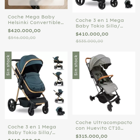
Coche Mega Baby
Coche 3 en 1 Mega
Helsinki Convertible
Baby Tokio Silla/
3 En 1
$420.000,00
Moises/ huevito
$410.000,00
Verde
$546.000,00
$535.000,00
Sin stock
Sin stock
Coche Ultracompacto
Coche 3 en 1 Mega
con Huevito CT10
Baby Tokio Silla/
TinoKids Gris/Negro
$315.000,00
Moises/ huevito Azul