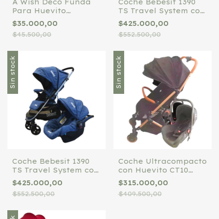
A Wish Deco Funda
Coche Bebesit 1390
Para Huevito
TS Travel System con
Estampado y Liso
Manillar Rebatible
$35.000,00
$425.000,00
Gris
$45.500,00
$552.500,00
Sin stock
Sin stock
Coche Bebesit 1390
Coche Ultracompacto
TS Travel System con
con Huevito CT10
Manillar Rebatible
TinoKids negro caño
$425.000,00
$315.000,00
Azul
dorado
$552.500,00
$409.500,00