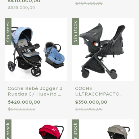
$410.000,00
$409.500,00
$535.000,00
Sin stock
Sin stock
Coche Bebé Jogger 3
COCHE
Ruedas C/ Huevito y
ULTRACOMPACTO
base Felcraft Color
MYCRO TS TRAVEL
$420.000,00
$350.000,00
Azul Estructura
NEGRO
$546.000,00
$455.000,00
Negro
Sin stock
Sin stock