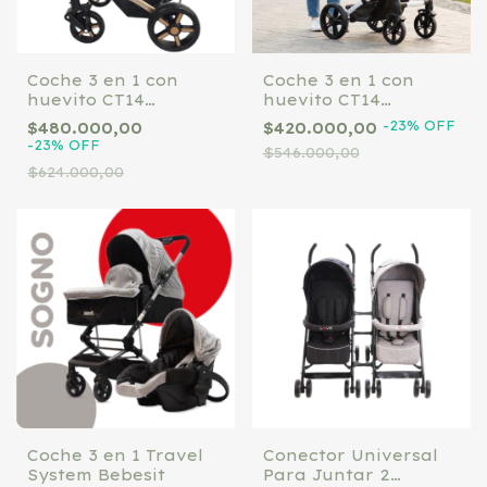
Coche 3 en 1 con
Coche 3 en 1 con
huevito CT14
huevito CT14
Tinokids
Tinokids
-
23
%
OFF
$480.000,00
$420.000,00
Negro/Dorado
Negro/Blanco
-
23
%
OFF
$546.000,00
$624.000,00
Coche 3 en 1 Travel
Conector Universal
System Bebesit
Para Juntar 2