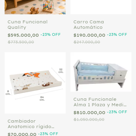
Cuna Funcional
Carro Cama
Quality
Automático
-
23
%
OFF
-
23
%
OFF
$595.000,00
$190.000,00
$773.500,00
$247.000,00
Cuna Funcionale
Alma 1 Plaza y Media
(90 cm) sin modulo
-
23
%
OFF
$810.000,00
$1.050.000,00
Cambiador
Anatomico rígido
universal para cuna
-
23
%
OFF
$70.000,00