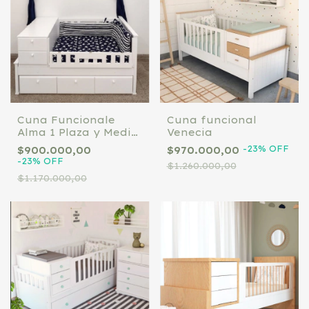
Cuna Funcionale
Cuna funcional
Alma 1 Plaza y Media
Venecia
(90 cm) com modulo
-
23
%
OFF
$900.000,00
$970.000,00
de 3 cajones
-
23
%
OFF
$1.260.000,00
$1.170.000,00