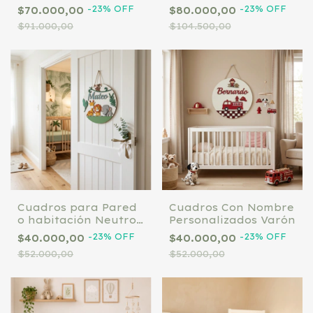
Año 45*35 CM
Año 60*40 CM
-
23
%
OFF
-
23
%
OFF
$70.000,00
$80.000,00
Personalizado
Personalizados
$91.000,00
$104.500,00
Cuadros para Pared
Cuadros Con Nombre
o habitación Neutro
Personalizados Varón
Personalizados
-
23
%
OFF
-
23
%
OFF
$40.000,00
$40.000,00
$52.000,00
$52.000,00