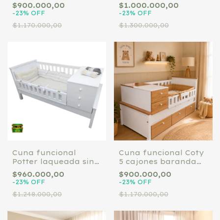
Laqueada
Laqueada
$900.000,00
$1.000.000,00
-
23
%
OFF
-
23
%
OFF
$1.170.000,00
$1.300.000,00
Cuna funcional
Cuna funcional Coty
Potter laqueada sin
5 cajones baranda
modulo de cajones
deslizable paraíso
$960.000,00
$900.000,00
inferior
-
23
%
OFF
-
23
%
OFF
$1.248.000,00
$1.170.000,00