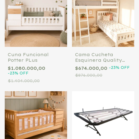
Cuna Funcional
Cama Cucheta
Potter PLus
Esquinera Quality
con Baranda y
-
23
%
OFF
$1.080.000,00
$674.000,00
Escalera Quality
-
23
%
OFF
$876.000,00
20222
$1.404.000,00