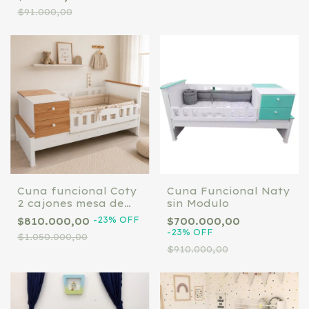
funcional
$91.000,00
ESTAMPADO
Cuna funcional Coty
Cuna Funcional Naty
2 cajones mesa de
sin Modulo
luz, baranda
-
23
%
OFF
$810.000,00
$700.000,00
deslizable, baulera.
-
23
%
OFF
$1.050.000,00
paraíso sin modulo
$910.000,00