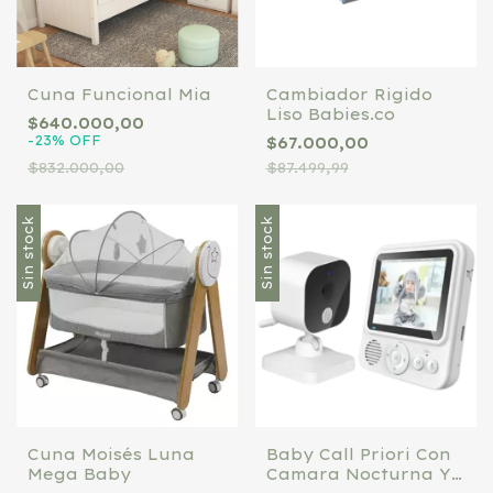
Cuna Funcional Mia
Cambiador Rigido
Liso Babies.co
$640.000,00
-
23
%
OFF
$67.000,00
$832.000,00
$87.499,99
Sin stock
Sin stock
Cuna Moisés Luna
Baby Call Priori Con
Mega Baby
Camara Nocturna Y