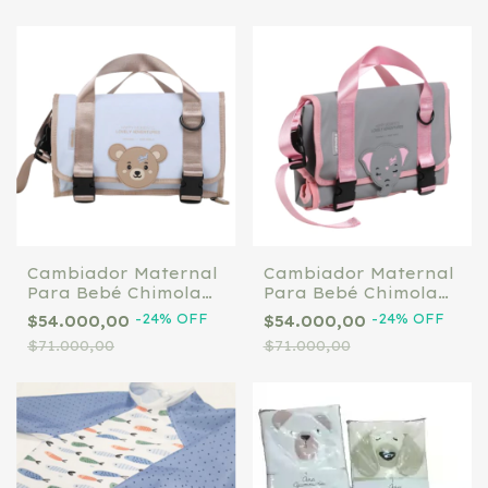
Cambiador Maternal
Cambiador Maternal
Para Bebé Chimola
Para Bebé Chimola
Lovely Buddies R112
Lovely Buddies R112
-
24
%
OFF
-
24
%
OFF
$54.000,00
$54.000,00
LIGHT BLUE
PINK/GRAY
$71.000,00
$71.000,00