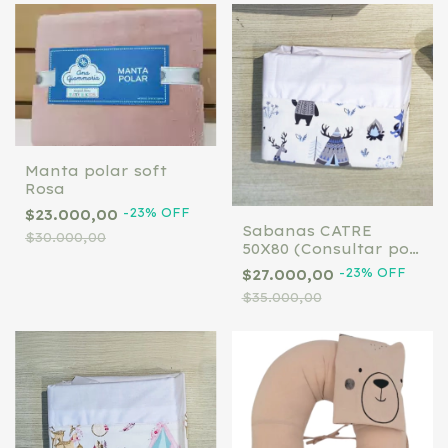
Manta polar soft
Rosa
-
23
%
OFF
$23.000,00
Sabanas CATRE
$30.000,00
50X80 (Consultar por
whatsapp los
-
23
%
OFF
$27.000,00
diseños)
$35.000,00