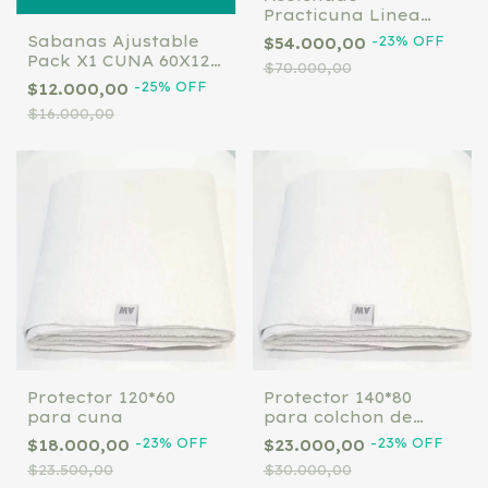
Practicuna Linea
Bohemia
Sabanas Ajustable
-
23
%
OFF
$54.000,00
Pack X1 CUNA 60X120
$70.000,00
(Consultar
-
25
%
OFF
$12.000,00
disponibilidad de
$16.000,00
stock y diseño al
whatsapp)
Protector 120*60
Protector 140*80
para cuna
para colchon de
funcional
-
23
%
OFF
-
23
%
OFF
$18.000,00
$23.000,00
$23.500,00
$30.000,00