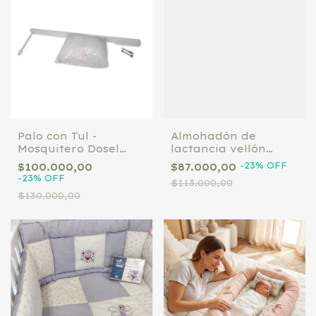
Palo con Tul -
Almohadón de
Mosquitero Dosel
lactancia vellón
Para Cuna o Cuna
siliconado (varios
-
23
%
OFF
$100.000,00
$87.000,00
Funcional
diseños)
-
23
%
OFF
$113.000,00
$130.000,00