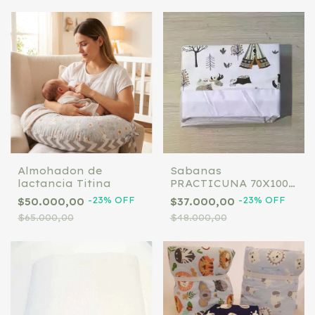
Almohadon de
Sabanas
lactancia Titina
PRACTICUNA 70X100
(Consultar por
-
23
%
OFF
-
23
%
OFF
$50.000,00
$37.000,00
whatsapp los
$65.000,00
$48.000,00
diseños)