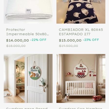
Protector
CAMBIADOR XL 80X45
Impermeable 50x80
ESTAMPADO 277
(colecho)
-
22
%
OFF
-
23
%
OFF
$14.000,00
$15.000,00
$18.000,00
$19.500,00