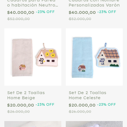
Cuadros para Pared
Cuadros Con Nombre
o habitación Neutro
Personalizados Varón
Personalizados
-
23
%
OFF
-
23
%
OFF
$40.000,00
$40.000,00
$52.000,00
$52.000,00
Set De 2 Toallas
Set De 2 Toallas
Home Beige
Home Celeste
-
23
%
OFF
-
23
%
OFF
$20.000,00
$20.000,00
$26.000,00
$26.000,00