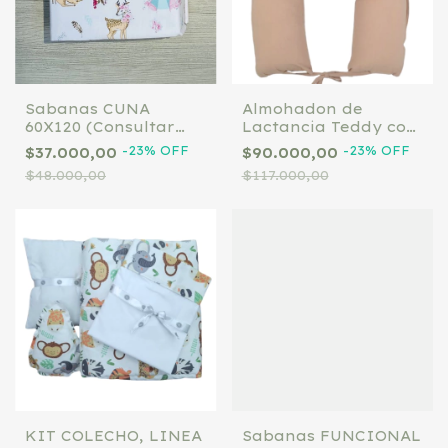
Sabanas CUNA
Almohadon de
60X120 (Consultar
Lactancia Teddy con
por whatsapp los
Funda Rosa Viejo
-
23
%
OFF
-
23
%
OFF
$37.000,00
$90.000,00
diseños)
$48.000,00
$117.000,00
KIT COLECHO, LINEA
Sabanas FUNCIONAL