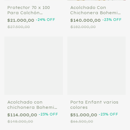
Protector 70 x 100
Acolchado Con
Para Colchón
Chichonera Bohemia
Impermeable
140*80
-
24
%
OFF
-
23
%
OFF
$21.000,00
$140.000,00
$27.500,00
$182.000,00
Acolchado con
Porta Enfant varios
chichonera Bohemia
colores
120*60
-
23
%
OFF
-
23
%
OFF
$114.000,00
$51.000,00
$148.000,00
$66.500,00