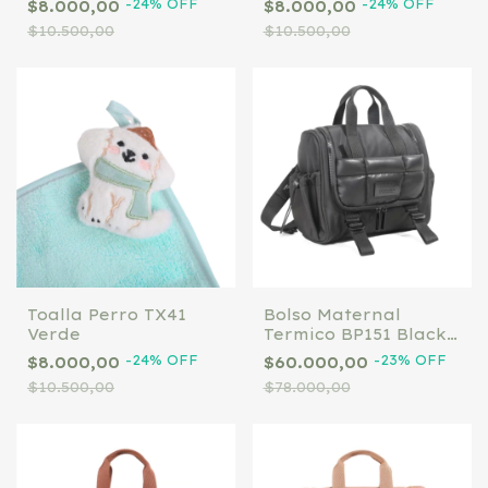
-
24
%
OFF
-
24
%
OFF
$8.000,00
$8.000,00
$10.500,00
$10.500,00
Toalla Perro TX41
Bolso Maternal
Verde
Termico BP151 Black
Chimola
-
24
%
OFF
-
23
%
OFF
$8.000,00
$60.000,00
$10.500,00
$78.000,00