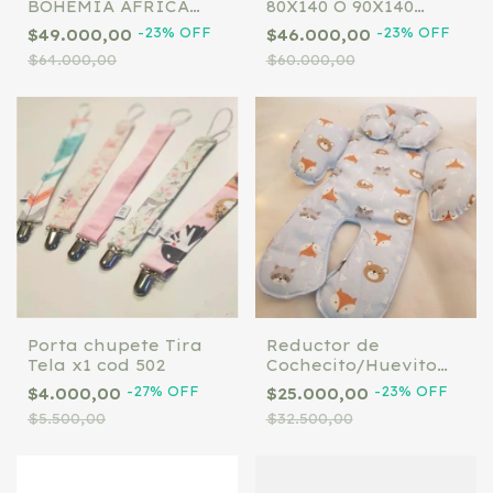
BOHEMIA AFRICA
80X140 O 90X140
AVELLANA .
(Consultar por
-
23
%
OFF
-
23
%
OFF
$49.000,00
$46.000,00
ACOLCHADO + JUEGO
whatsapp los
$64.000,00
$60.000,00
DE SÁBANAS + TUL +
diseños)
ALMOHADITA +
ACCESORIO
Porta chupete Tira
Reductor de
Tela x1 cod 502
Cochecito/Huevito
(consultar colores a
-
27
%
OFF
-
23
%
OFF
$4.000,00
$25.000,00
nuestro whatsapp)
$5.500,00
$32.500,00
513