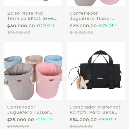
Bolso Maternal
Contenedor
Termico BP151 Green
Juguetero Tussor
Chimola
30x40
-
23
%
OFF
-
31
%
OFF
$60.000,00
$29.000,00
$78.000,00
$42.000,00
Contenedor
Cambiador Maternal
Juguetero Tussor
Portátil Para Bebé
35x50
Chimola Olivia R126
-
30
%
OFF
-
24
%
OFF
$35.000,00
$54.000,00
Color Black
$49.999,99
$71.000,00