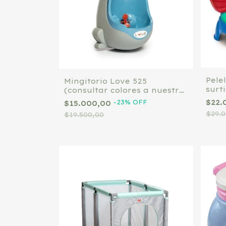
Pele
Mingitorio Love 525
surt
(consultar colores a nuestro
whatsapp)
$22.
-
23
%
OFF
$15.000,00
$29.
$19.500,00