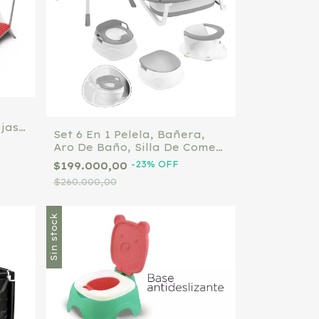
jas )
Set 6 En 1 Pelela, Bañera,
Aro De Baño, Silla De Comer
Bebe
-
23
%
OFF
$199.000,00
$260.000,00
Sin stock