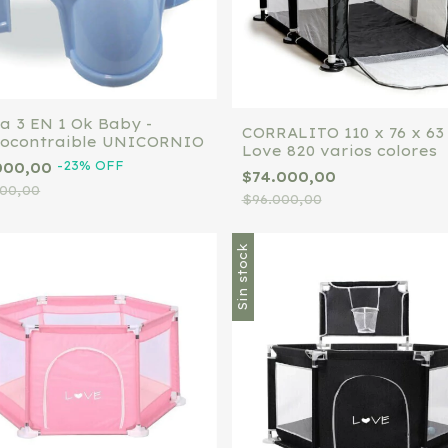
la 3 EN 1 Ok Baby -
CORRALITO 110 x 76 x 63
ocontraible UNICORNIO
Love 820 varios colores
-
23
%
OFF
000,00
$74.000,00
000,00
$96.000,00
Sin stock