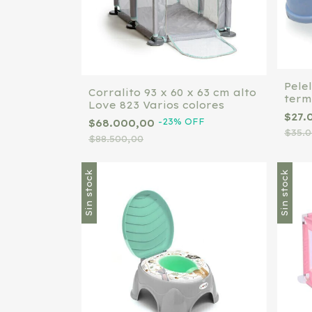
Pele
Corralito 93 x 60 x 63 cm alto
term
Love 823 Varios colores
$27.
-
23
%
OFF
$68.000,00
$35.
$88.500,00
Sin stock
Sin stock