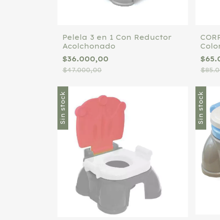
Pelela 3 en 1 Con Reductor
CORR
Acolchonado
Colo
$36.000,00
$65.
$47.000,00
$85.
Sin stock
Sin stock