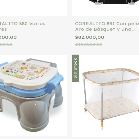
ALITO 880 Varios
CORRALITO 881 Con pelo
res
Aro de Básquet y una
Alfombra con diseños. V
000,00
$82.000,00
colores.
000,00
$107.000,00
Sin stock