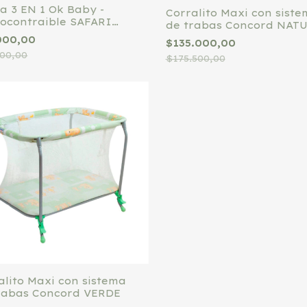
la 3 EN 1 Ok Baby -
Corralito Maxi con sist
ocontraible SAFARI
de trabas Concord NAT
ETE
000,00
$135.000,00
000,00
$175.500,00
alito Maxi con sistema
rabas Concord VERDE