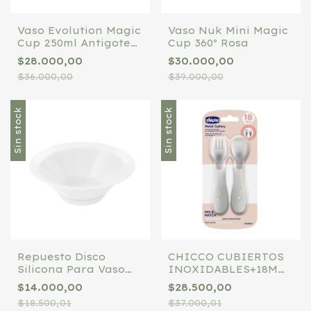
Vaso Evolution Magic
Vaso Nuk Mini Magic
Cup 250ml Antigoteo
Cup 360º Rosa
360º ROSA
$28.000,00
$30.000,00
$36.000,00
$39.000,00
Sin stock
Sin stock
Repuesto Disco
CHICCO CUBIERTOS
Silicona Para Vaso
INOXIDABLES+18M
360 Nuk
X2 GRIS
$14.000,00
$28.500,00
$18.500,01
$37.000,01