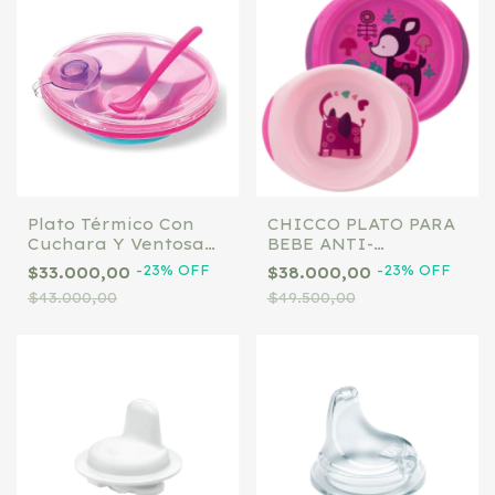
Plato Térmico Con
CHICCO PLATO PARA
Cuchara Y Ventosa
BEBE ANTI-
Bebé Nuby ROSA
DESLIZANTE BABY'S
-
23
%
OFF
-
23
%
OFF
$33.000,00
$38.000,00
DISH SET X 2 12M+
$43.000,00
$49.500,00
ROSA