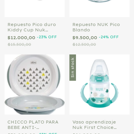
Repuesto Pico duro
Repuesto NUK Pico
Kiddy Cup Nuk
Blando
Blanco
-
23
%
OFF
-
24
%
OFF
$12.000,00
$9.500,00
$15.500,00
$12.500,00
Sin stock
CHICCO PLATO PARA
Vaso aprendizaje
BEBE ANTI-
Nuk First Choice
DESLIZANTE BABY'S
VERDE