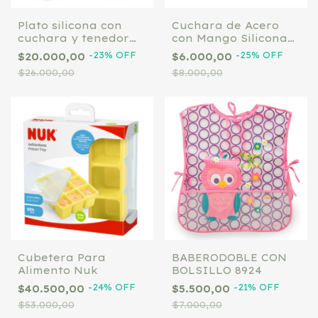
Plato silicona con
Cuchara de Acero
cuchara y tenedor
con Mango Silicona
Loopi
Rosa
-
23
%
OFF
-
25
%
OFF
$20.000,00
$6.000,00
$26.000,00
$8.000,00
Cubetera Para
BABERODOBLE CON
Alimento Nuk
BOLSILLO 8924
-
24
%
OFF
-
21
%
OFF
$40.500,00
$5.500,00
$53.000,00
$7.000,00