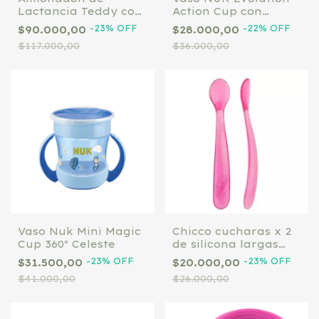
Lactancia Teddy con
Action Cup con
Funda Rosa Viejo
sorbete flexible
-
23
%
OFF
-
22
%
OFF
$90.000,00
$28.000,00
VERDE
$117.000,00
$36.000,00
Vaso Nuk Mini Magic
Chicco cucharas x 2
Cup 360º Celeste
de silicona largas
Rosas
-
23
%
OFF
-
23
%
OFF
$31.500,00
$20.000,00
$41.000,00
$26.000,00