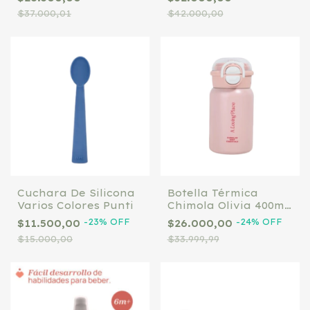
$37.000,01
$42.000,00
Cuchara De Silicona
Botella Térmica
Varios Colores Punti
Chimola Olivia 400ml
Con Tapa Y Sorbete
-
23
%
OFF
-
24
%
OFF
$11.500,00
$26.000,00
Bz74 Color Rosa
$15.000,00
$33.999,99