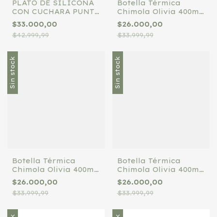
PLATO DE SILICONA
Botella Térmica
CON CUCHARA PUNTI
Chimola Olivia 400ml
REDONDO AQUA
Con Tapa Y Sorbete
$33.000,00
$26.000,00
Bz74 Color Verde
$42.999,99
$33.999,99
Sin stock
Sin stock
Botella Térmica
Botella Térmica
Chimola Olivia 400ml
Chimola Olivia 400ml
Con Tapa Y Sorbete
Con Tapa Y Sorbete
$26.000,00
$26.000,00
Bz74 Color Lila
Bz74 Color Celeste
$33.999,99
$33.999,99