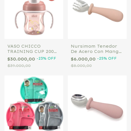
VASO CHICCO
Nursimom Tenedor
TRAINING CUP 200
De Acero Con Mango
ML 6M+ Salmon
De SIicona Rosa
-
23
%
OFF
-
25
%
OFF
$30.000,00
$6.000,00
$39.000,00
$8.000,00