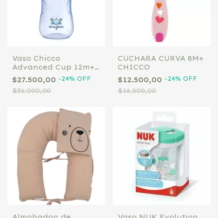
Vaso Chicco
CUCHARA CURVA 8M+
Advanced Cup 12m+
CHICCO
celeste
-
24
%
OFF
-
24
%
OFF
$27.500,00
$12.500,00
$36.000,00
$16.500,00
Almohadon de
Vaso NUK Evolution