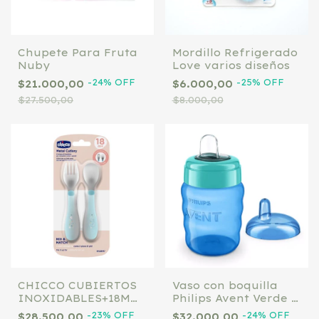
Chupete Para Fruta
Mordillo Refrigerado
Nuby
Love varios diseños
-
24
%
OFF
-
25
%
OFF
$21.000,00
$6.000,00
$27.500,00
$8.000,00
CHICCO CUBIERTOS
Vaso con boquilla
INOXIDABLES+18M
Philips Avent Verde y
X2 CELESTE
Celeste 260ml 9m+
-
23
%
OFF
-
24
%
OFF
$28.500,00
$32.000,00