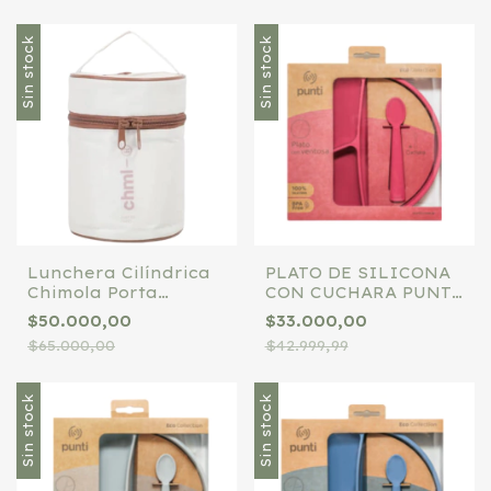
Sin stock
Sin stock
Lunchera Cilíndrica
PLATO DE SILICONA
Chimola Porta
CON CUCHARA PUNTI
Vianda
REDONDO MALBEC
$50.000,00
$33.000,00
$65.000,00
$42.999,99
Sin stock
Sin stock