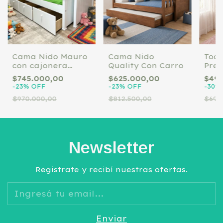
Cama Nido Mauro
Cama Nido
Toca
con cajonera
Quality Con Carro
Pre
laqueada
Hol
$745.000,00
$625.000,00
$49
-
23
%
OFF
-
23
%
OFF
-
30
%
$970.000,00
$812.500,00
$699.
Newsletter
Registrate y recibí nuestras ofertas.