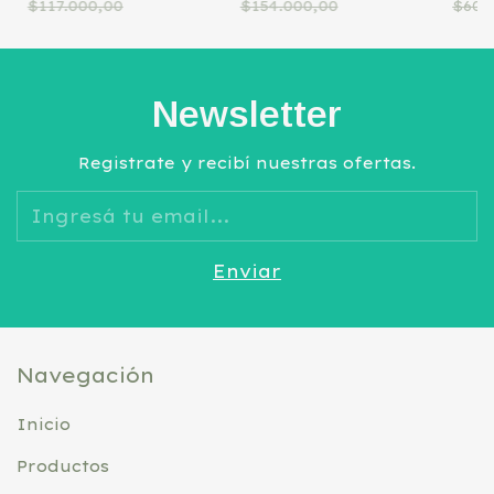
$117.000,00
$154.000,00
$60.
150 ML.
Newsletter
Registrate y recibí nuestras ofertas.
Navegación
Inicio
Productos