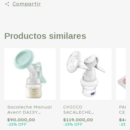
Compartir
Productos similares
Sacaleche Manual
CHICCO
PAD
Avent DAISY
SACALECHE
CES
417/11
MANUAL CON
POL
$90.000,00
$119.000,00
$46.
MAMADERA
-
23
%
OFF
-
23
%
OFF
-
23
%
NATURAL FEELING